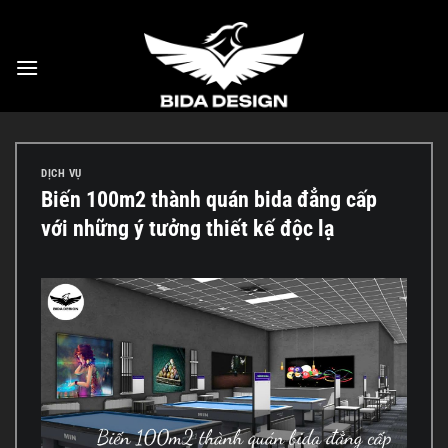
Bỏ
qua
nội
dung
DỊCH VỤ
Biến 100m2 thành quán bida đẳng cấp
với những ý tưởng thiết kế độc lạ