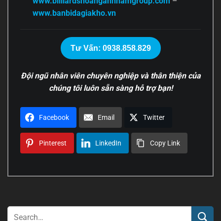
www.billiardshoanganhnamgroup.com
–
www.banbidagiakho.vn
Tư Vấn: 0938.858.829
Đội ngũ nhân viên chuyên nghiệp và thân thiện của
chúng tôi luôn sẵn sàng hỗ trợ bạn!
Facebook
Email
Twitter
Pinterest
LinkedIn
Copy Link