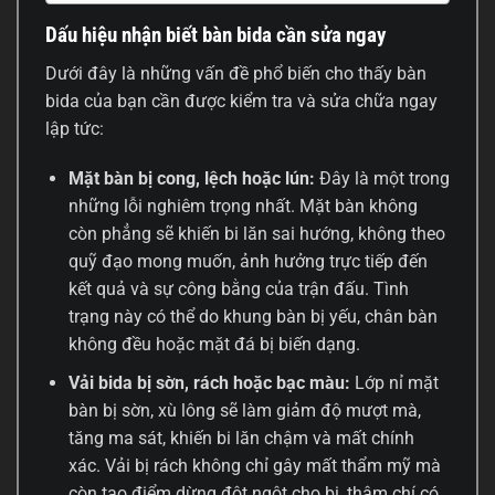
Dấu hiệu nhận biết bàn bida cần sửa ngay
Dưới đây là những vấn đề phổ biến cho thấy bàn
bida của bạn cần được kiểm tra và sửa chữa ngay
lập tức:
Mặt bàn bị cong, lệch hoặc lún:
Đây là một trong
những lỗi nghiêm trọng nhất. Mặt bàn không
còn phẳng sẽ khiến bi lăn sai hướng, không theo
quỹ đạo mong muốn, ảnh hưởng trực tiếp đến
kết quả và sự công bằng của trận đấu. Tình
trạng này có thể do khung bàn bị yếu, chân bàn
không đều hoặc mặt đá bị biến dạng.
Vải bida bị sờn, rách hoặc bạc màu:
Lớp nỉ mặt
bàn bị sờn, xù lông sẽ làm giảm độ mượt mà,
tăng ma sát, khiến bi lăn chậm và mất chính
xác. Vải bị rách không chỉ gây mất thẩm mỹ mà
còn tạo điểm dừng đột ngột cho bi, thậm chí có