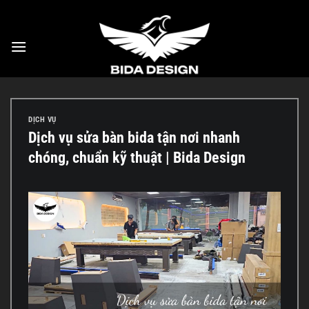
Bỏ
qua
nội
dung
DỊCH VỤ
Dịch vụ sửa bàn bida tận nơi nhanh
chóng, chuẩn kỹ thuật | Bida Design