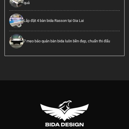
quả
Lắp đặt 4 bàn bida Rasson tại Gia Lai
7 mẹo bảo quản bàn bida luôn bền đẹp, chuẩn thi đấu