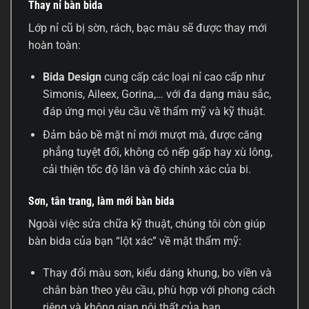
Thay nỉ bàn bida
Lớp nỉ cũ bị sờn, rách, bạc màu sẽ được thay mới
hoàn toàn:
Bida Design
cung cấp các loại nỉ cao cấp như
Simonis, Aileex, Gorina,… với đa dạng màu sắc,
đáp ứng mọi yêu cầu về thẩm mỹ và kỹ thuật.
Đảm bảo bề mặt nỉ mới mượt mà, được căng
phẳng tuyệt đối, không có nếp gấp hay xù lông,
cải thiện tốc độ lăn và độ chính xác của bi.
Sơn, tân trang, làm mới bàn bida
Ngoài việc sửa chữa kỹ thuật, chúng tôi còn giúp
bàn bida của bạn “lột xác” về mặt thẩm mỹ:
Thay đổi màu sơn, kiểu dáng khung, bo viền và
chân bàn theo yêu cầu, phù hợp với phong cách
riêng và không gian nội thất của bạn.