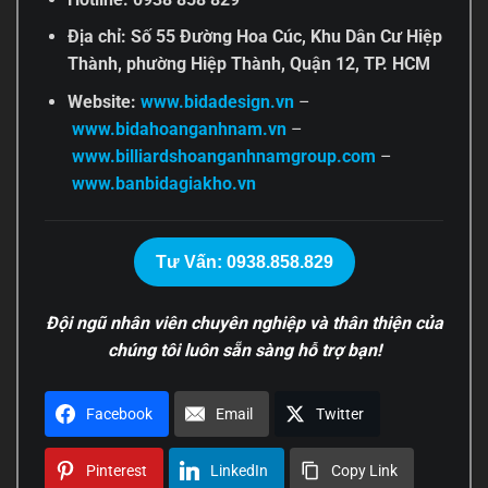
Địa chỉ: Số 55 Đường Hoa Cúc, Khu Dân Cư Hiệp
Thành, phường Hiệp Thành, Quận 12, TP. HCM
Website:
www.bidadesign.vn
–
www.bidahoanganhnam.vn
–
www.billiardshoanganhnamgroup.com
–
www.banbidagiakho.vn
Tư Vấn: 0938.858.829
Đội ngũ nhân viên chuyên nghiệp và thân thiện của
chúng tôi luôn sẵn sàng hỗ trợ bạn!
Facebook
Email
Twitter
Pinterest
LinkedIn
Copy Link