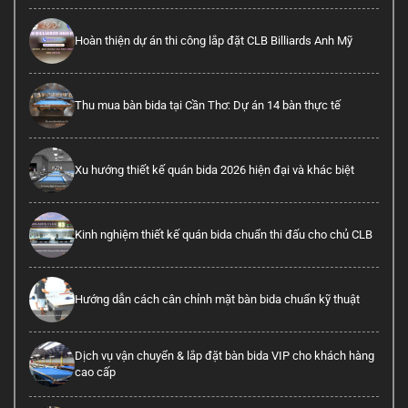
Hoàn thiện dự án thi công lắp đặt CLB Billiards Anh Mỹ
Thu mua bàn bida tại Cần Thơ: Dự án 14 bàn thực tế
Xu hướng thiết kế quán bida 2026 hiện đại và khác biệt
Kinh nghiệm thiết kế quán bida chuẩn thi đấu cho chủ CLB
Hướng dẫn cách cân chỉnh mặt bàn bida chuẩn kỹ thuật
Dịch vụ vận chuyển & lắp đặt bàn bida VIP cho khách hàng
cao cấp