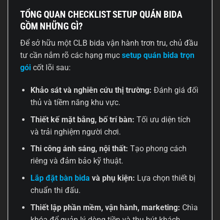
TỔNG QUAN CHECKLIST SETUP QUÁN BIDA
GỒM NHỮNG GÌ?
Để sở hữu một CLB bida vận hành trơn tru, chủ đầu
tư cần nắm rõ các hạng mục
setup quán bida trọn
gói
cốt lõi sau:
Khảo sát và nghiên cứu thị trường:
Đánh giá đối
thủ và tiềm năng khu vực.
Thiết kế mặt bằng, bố trí bàn:
Tối ưu diện tích
và trải nghiệm người chơi.
Thi công ánh sáng, nội thất:
Tạo phong cách
riêng và đảm bảo kỹ thuật.
Lắp đặt bàn bida
và phụ kiện:
Lựa chọn thiết bị
chuẩn thi đấu.
Thiết lập phần mềm, vận hành, marketing:
Chìa
khóa để quản lý dòng tiền và thu hút khách.