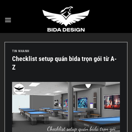
Bỏ
qua
nội
dung
TIN NHANH
Checklist setup quán bida trọn gói từ A-
Z