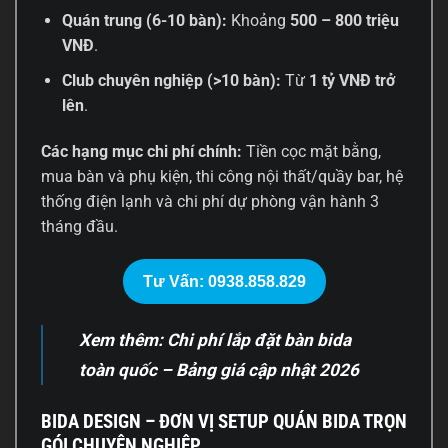
Quán trung (6-10 bàn):
Khoảng
500 – 800 triệu
VNĐ
.
Club chuyên nghiệp (>10 bàn):
Từ
1 tỷ VNĐ trở
lên
.
Các hạng mục chi phí chính:
Tiền cọc mặt bằng,
mua bàn và phụ kiện, thi công nội thất/quầy bar, hệ
thống điện lạnh và chi phí dự phòng vận hành 3
tháng đầu.
Tư Vấn: 0938.858.829
Xem thêm:
Chi phí lắp đặt bàn bida
toàn quốc – Bảng giá cập nhật 2026
BIDA DESIGN – ĐƠN VỊ SETUP QUÁN BIDA TRỌN
GÓI CHUYÊN NGHIỆP