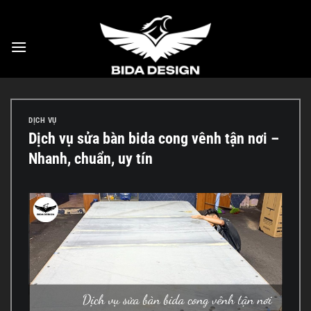
Bỏ
qua
nội
dung
DỊCH VỤ
Dịch vụ sửa bàn bida cong vênh tận nơi –
Nhanh, chuẩn, uy tín