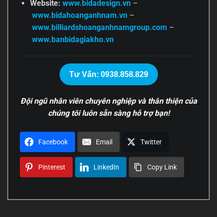
Website:
www.bidadesign.vn
–
www.bidahoanganhnam.vn
–
www.billiardshoanganhnamgroup.com
–
www.banbidagiakho.vn
Tư Vấn: 0938.858.829
Đội ngũ nhân viên chuyên nghiệp và thân thiện của
chúng tôi luôn sẵn sàng hỗ trợ bạn!
Facebook
Email
Twitter
Pinterest
LinkedIn
Copy Link