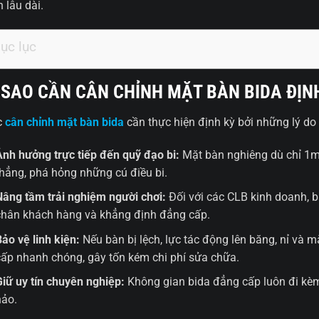
 lâu dài.
ục lục
 SAO CẦN CÂN CHỈNH MẶT BÀN BIDA ĐỊN
c
cân chỉnh mặt bàn bida
cần thực hiện định kỳ bởi những lý do
Ảnh hưởng trực tiếp đến quỹ đạo bi:
Mặt bàn nghiêng dù chỉ 1m
thẳng, phá hỏng những cú điều bi.
Nâng tầm trải nghiệm người chơi:
Đối với các CLB kinh doanh, b
chân khách hàng và khẳng định đẳng cấp.
Bảo vệ linh kiện:
Nếu bàn bị lệch, lực tác động lên băng, nỉ và 
cấp nhanh chóng, gây tốn kém chi phí sửa chữa.
Giữ uy tín chuyên nghiệp:
Không gian bida đẳng cấp luôn đi kè
hảo.