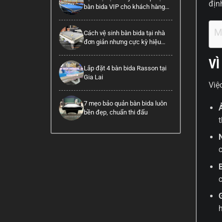
định
bàn bida VIP cho khách hàng
cao cấp
M
Cách vệ sinh bàn bida tại nhà
đơn giản nhưng cực kỳ hiệu
quả
VÌ
Lắp đặt 4 bàn bida Rasson tại
Gia Lai
Việ
7 mẹo bảo quản bàn bida luôn
bền đẹp, chuẩn thi đấu