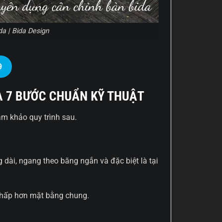
a | Bida Design
9
 7 BƯỚC CHUẨN KỸ THUẬT
m khảo quy trình sau.
g dài, ngang theo băng ngắn và đặc biệt là tại
thấp hơn mặt bằng chung.