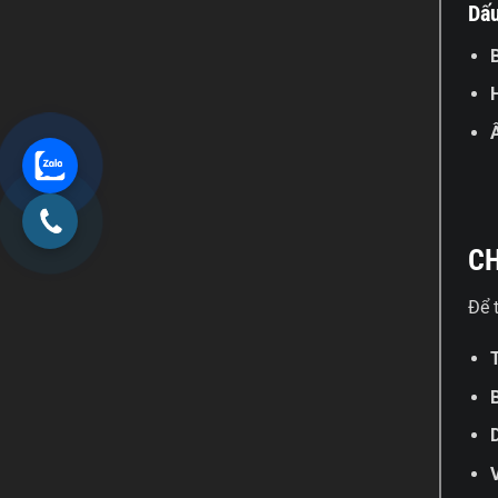
Dấu
CH
Để 