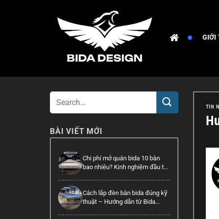
Bỏ
qua
nội
GIỚI
dung
TIN 
Hư
BÀI VIẾT MỚI
Chi phí mở quán bida 10 bàn
bao nhiêu? Kinh nghiệm đầu tư
hiệu quả
Cách lắp đèn bàn bida đúng kỹ
thuật – Hướng dẫn từ Bida
Design