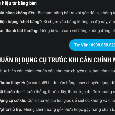
 hiệu từ băng bàn
Bật băng không đều:
Bi chạm băng bật ra với góc độ lạ, không t
Hiện tượng “chết băng”:
Bi chạm vào băng không có độ nảy, âm
Âm thanh bất thường:
Tiếng bi va chạm với băng không đồng nhất
Tư Vấn: 0938.858.82
UẨN BỊ DỤNG CỤ TRƯỚC KHI CÂN CHỈNH 
thực hiện cân chỉnh chuẩn xác như các chuyên gia, bạn cần chu
Thước thủy:
Hoặc các thiết bị đo cân bằng laser chuyên dụng để
Bộ thước đo:
Thước thẳng, thước dây, thước kẹp để đo khoảng c
Dụng cụ cơ khí:
Cờ lê, tua vít, bộ lục giác để siết ốc khung và ch
Vật tư hỗ trợ:
Miếng chêm bằng gỗ/nhựa hoặc gậy nâng chân b