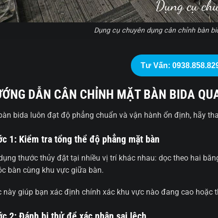
Dụng cụ chuyên dụng cân chỉnh bàn bid
Tư Vấn: 0938.858.82
ỚNG DẪN CÂN CHỈNH MẶT BÀN BIDA QUA
bàn bida luôn đạt độ phẳng chuẩn và vận hành ổn định, hãy tha
c 1: Kiểm tra tổng thể độ phẳng mặt bàn
dụng thước thủy đặt tại nhiều vị trí khác nhau: dọc theo hai băn
óc bàn cùng khu vực giữa bàn.
c này giúp bạn xác định chính xác khu vực nào đang cao hoặc 
c 2: Đánh bi thử để xác nhận sai lệch