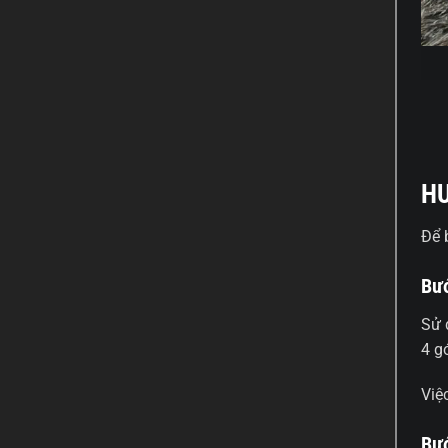
HƯ
Để 
Bướ
Sử 
4 g
Việ
Bướ