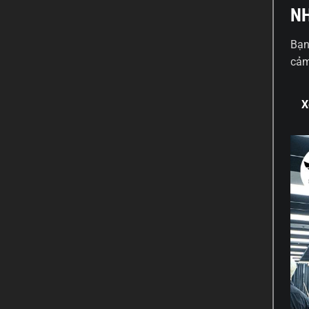
NH
Bạn
cảm
X