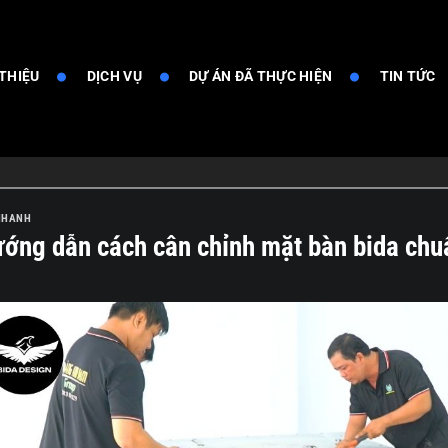
 THIỆU
DỊCH VỤ
DỰ ÁN ĐÃ THỰC HIỆN
TIN TỨC
NHANH
ớng dẫn cách cân chỉnh mặt bàn bida chuẩ