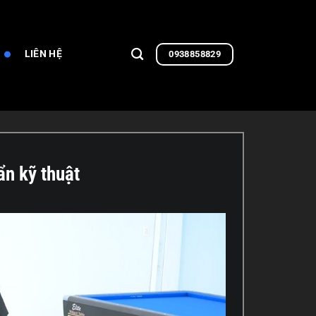
LIÊN HỆ
0938858829
n kỹ thuật