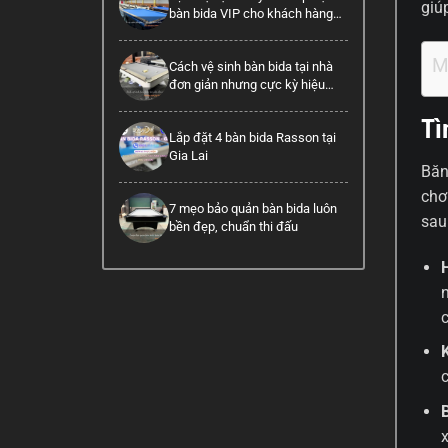
giú
bàn bida VIP cho khách hàng
cao cấp
M
Cách vệ sinh bàn bida tại nhà
đơn giản nhưng cực kỳ hiệu
quả
Tì
Lắp đặt 4 bàn bida Rasson tại
Gia Lai
Băn
chơ
7 mẹo bảo quản bàn bida luôn
sau
bền đẹp, chuẩn thi đấu