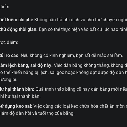
điểm:
Tiết kiệm chi phí:
Không cần trả phí dịch vụ cho thợ chuyên nghi
Chủ động thời gian:
Bạn có thể thực hiện vào bất cứ lúc nào rản
ợc điểm:
Rủi ro cao
: Nếu không có kinh nghiệm, bạn rất dễ mắc sai lầm.
Làm lệch băng, sai độ nảy:
Việc dán băng không thẳng, không 
có thể khiến băng bị lệch, sai góc hoặc không đạt được độ đàn
đường bi.
Hư hại thành bàn:
Quá trình tháo băng cũ hay dán băng mới nếu
chí hư hại thành bàn.
Sử dụng keo sai:
Việc dùng các loại keo chứa hóa chất ăn mòn 
giảm độ đàn hồi và tuổi thọ của băng.