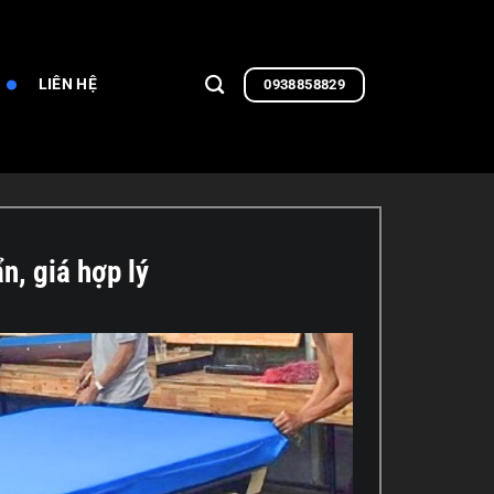
LIÊN HỆ
0938858829
n, giá hợp lý