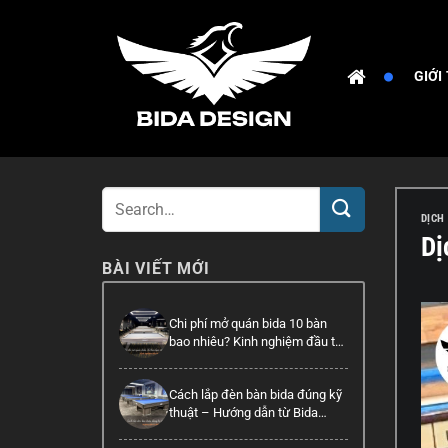
Bỏ
qua
nội
GIỚI
dung
DỊCH
Dị
BÀI VIẾT MỚI
Chi phí mở quán bida 10 bàn
bao nhiêu? Kinh nghiệm đầu tư
hiệu quả
Cách lắp đèn bàn bida đúng kỹ
thuật – Hướng dẫn từ Bida
Design