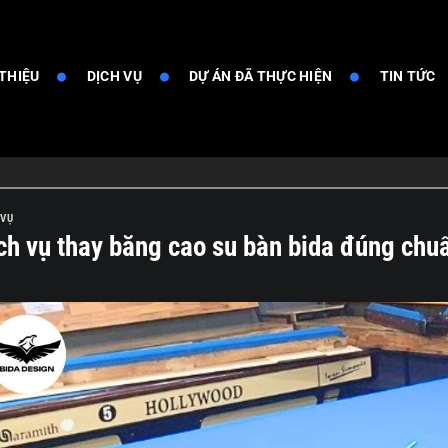
 THIỆU
DỊCH VỤ
DỰ ÁN ĐÃ THỰC HIỆN
TIN TỨC
 VỤ
ch vụ thay băng cao su bàn bida đúng chuẩ