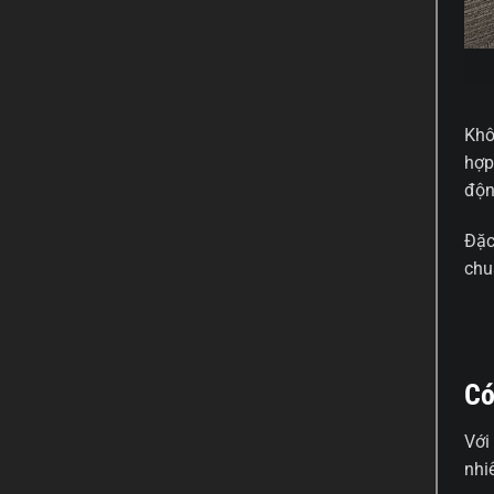
Khô
hợp
độn
Đặc
chu
Có
Với
nhiê