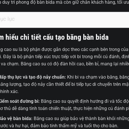
p duy trì phong độ bàn bida mà còn giữ chân khách hàng, tối ưu
ục lục
m hiểu chi tiết cấu tạo băng bàn bida
g cao su là bộ phận được gắn dọc theo các cạnh bên trong của 
i. Đây là bộ phận tiếp xúc trực tiếp với bi trong mỗi cú đánh, đị
 va chạm. Băng cao su có độ đàn hồi cao, bền bỉ, mang lại nhiề
Hấp thụ lực và tạo độ nảy chuẩn:
Khi bi va chạm vào băng, băng
năng lượng, tạo độ nảy cần thiết để bi tiếp tục di chuyển trên m
chính xác.
Kiểm soát đường bi:
Băng cao su quyết định hướng đi và tốc độ
cơ thủ dễ dàng tính toán chiến thuật, thực hiện những cú đánh 
Bảo vệ bàn bida:
Băng cao su giúp bảo vệ thành bàn khỏi những
xước và hư hại, đảm bảo tính thẩm mỹ và tuổi thọ cho bàn.