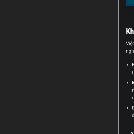
Kh
Việ
ngh
X