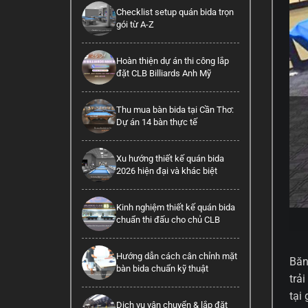
Checklist setup quán bida trọn
gói từ A-Z
Hoàn thiện dự án thi công lắp
đặt CLB Billiards Anh Mỹ
Thu mua bàn bida tại Cần Thơ:
Dự án 14 bàn thực tế
Xu hướng thiết kế quán bida
2026 hiện đại và khác biệt
Kinh nghiệm thiết kế quán bida
chuẩn thi đấu cho chủ CLB
Hướng dẫn cách cân chỉnh mặt
Băn
bàn bida chuẩn kỹ thuật
trả
tại
Dịch vụ vận chuyển & lắp đặt