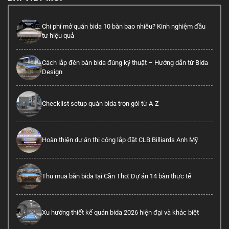
Chi phí mở quán bida 10 bàn bao nhiêu? Kinh nghiệm đầu
tư hiệu quả
Cách lắp đèn bàn bida đúng kỹ thuật – Hướng dẫn từ Bida
Design
Checklist setup quán bida trọn gói từ A-Z
Hoàn thiện dự án thi công lắp đặt CLB Billiards Anh Mỹ
Thu mua bàn bida tại Cần Thơ: Dự án 14 bàn thực tế
Xu hướng thiết kế quán bida 2026 hiện đại và khác biệt