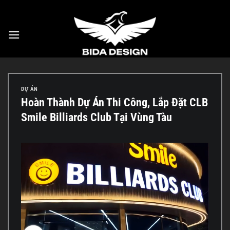
Bỏ
qua
nội
dung
DỰ ÁN
Hoàn Thành Dự Án Thi Công, Lắp Đặt CLB
Smile Billiards Club Tại Vùng Tàu