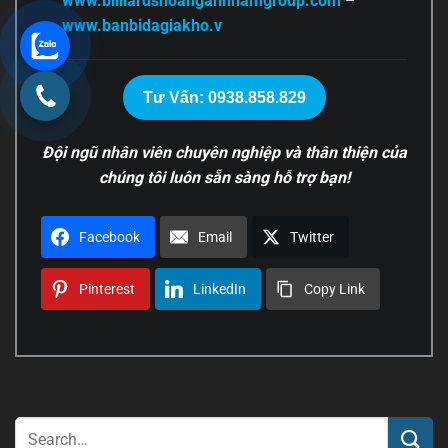
www.billiardshoanganhnamgroup.com
–
www.banbidagiakho.v
Tư Vấn: 0938.858.829
Đội ngũ nhân viên chuyên nghiệp và thân thiện của
chúng tôi luôn sẵn sàng hỗ trợ bạn!
Facebook
Email
Twitter
Pinterest
LinkedIn
Copy Link